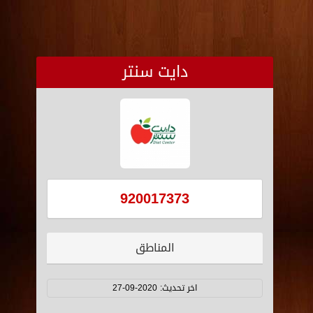
دايت سنتر
920017373
المناطق
اخر تحديث:
2020-09-27